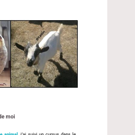
de moi
e
animal
,
j’ai suivi un cursus dans le