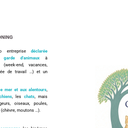
ONING
ro entreprise
déclarée
e
garde
d’animaux
à
 (week-end, vacances,
née de travail …)
et
un
se mer et aux alentours
,
chiens
, les
chats
, mais
geurs, oiseaux, poules,
(chèvre, moutons …).