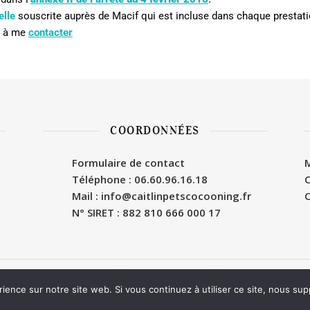
elle
souscrite auprès de Macif qui est incluse dans chaque prestat
s à me
contacter
COORDONNÉES
Formulaire de contact
M
Téléphone : 06.60.96.16.18
C
Mail : info@caitlinpetscocooning.fr
C
N° SIRET : 882 810 666 000 17
rience sur notre site web. Si vous continuez à utiliser ce site, nous su