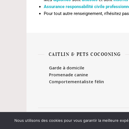
Assurance responsabilité civile professionn
Pour tout autre renseignement, n’hésitez pa
CAITLIN & PETS COCOONING
Garde à domicile
Promenade canine
Comportementaliste félin
Thème Ashe par
WP Royal
.
Nous utilisons des cookies pour vous garantir la meilleure expé