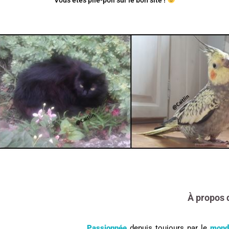
Vous êtes pile-poil sur le bon site !
À propos 
Passionnée
depuis toujours par le
mond