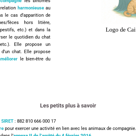
ccompagne
les binômes
 relation
harmonieuse
au
ns le cas d’apparition de
es/fèces hors litière,
Logo de Cai
estifs, etc.) et dans la
rser le quotidien du chat
tc.). Elle propose un
 d’un chat.
Elle propose
améliorer
le
bien-être du
Les petits plus à savoir
°
SIRET
:
882 810 666 000 17
re
pour exercer une activité en lien avec les animaux de compagnie
s
dans l’
annexe II de l’arrêté du 4 février 2016
.