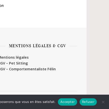
ion
MENTIONS LÉGALES & CGV
entions légales
GV – Pet Sitting
GV – Comportementaliste Félin
Caitlin & Pets Cocooning 2026 ©
pposerons que vous en êtes satisfait.
Accepter
Refuser