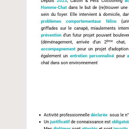
Depuis
2023
,
Caitlin & Pets Cocooning
a
Homme-Chat
dans le but de (re)trouver une
sein du foyer. Elle intervient à domicile, da
problèmes
comportementaux félins
(urin
griffades sur le canapé, miaulements intemp
prévention
d’un futur projet pouvant bouleve
ème
(déménagement, arrivée d’un 2
chat, e
accompagnement
pour un projet d’adoption
également un
entretien
personnalisé
pour
chat dans son environnement
Activité professionnelle
déclarée
sous le n
Un
justificatif
de connaissance est
obligatoi
Mes
diplômes
sont
attestés
et sont
inscrit